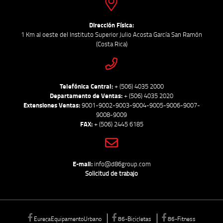
Dirección Física:
1 Km al oeste del Instituto Superior Julio Acosta García San Ramón
(Costa Rica)
Telefónica Central:
+ (506) 4035 2000
Departamento de Ventas:
+ (506) 4035 2020
Extensiones Ventas:
9001-9002-9003-9004-9005-9006-9007-
9008-9009
FAX:
+ (506) 2445 6185
E-mail:
info@d86group.com
Solicitud de trabajo
EurecaEquipamentoUrbano
86-Bicicletas
86-Fitness