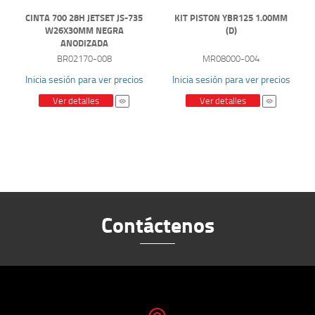
CINTA 700 28H JETSET JS-735
KIT PISTON YBR125 1.00MM
W26X30MM NEGRA
(D)
ANODIZADA
BR02170-008
MR08000-004
Inicia sesión para ver precios
Inicia sesión para ver precios
Ver detalles
Ver detalles
Contáctenos