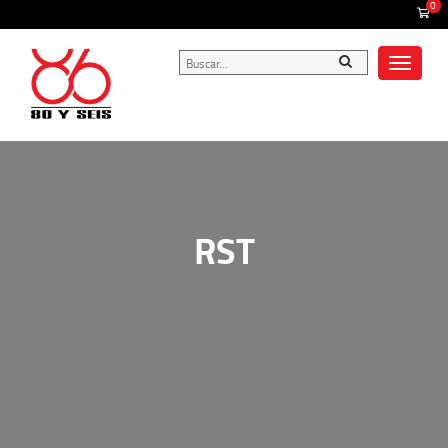
0
Toggle
navigat
RST