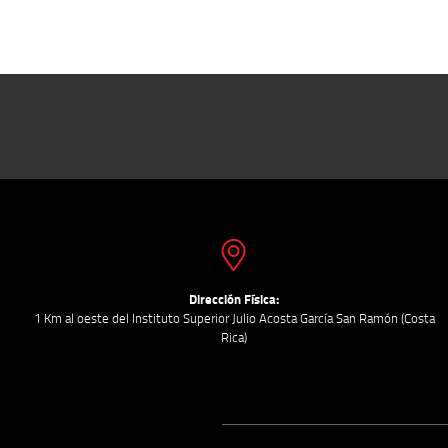
Dirección Física:
1 Km al oeste del Instituto Superior Julio Acosta García San Ramón (Costa
Rica)