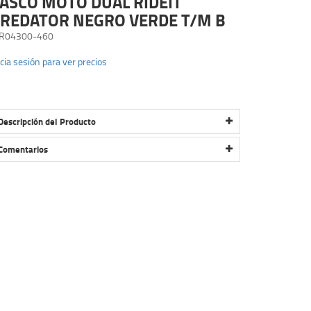
ASCO MOTO DUAL RIDEIT
REDATOR NEGRO VERDE T/M B
R04300-460
icia sesión para ver precios
Descripción del Producto
CASCO MOTO DUAL RIDEIT PREDATOR NEGRO VERDE
T/M B
Comentarios