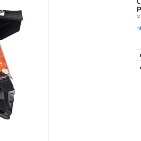
C
P
M
In