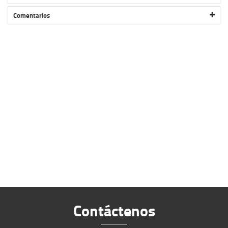
CINTA 26 36H JETSET HC-E353 W21X40MM ROSADO ANODIZADA
Comentarios
Contáctenos