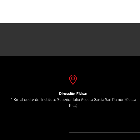
Dirección Física:
1 Km al oeste del Instituto Superior Julio Acosta García San Ramón (Costa
Rica)