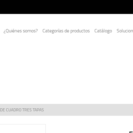
¿Quiénes somos?
Categorías de productos
Catálogo
Solucio
 DE CUADRO TRES TAPAS