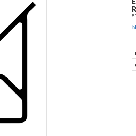
E
R
B
In