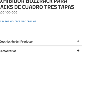
XHIBIDOR BUZZRACK PARA
ACKS DE CUADRO TRES TAPAS
A05400-006
icia sesión para ver precios
Descripción del Producto
EXHIBIDOR BUZZRACK PARA RACKS DE CUADRO TRES
TAPAS
Comentarios