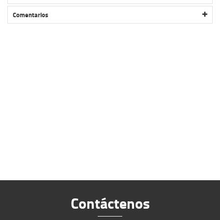
INFLADOR GIYO CO2 C/TRIPA GLC-01 5 PIEZAS
Comentarios
Contáctenos