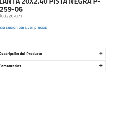
LANTA 20X2.40 PISTA NEGRA P-
259-06
R03220-071
icia sesión para ver precios
Descripción del Producto
LLANTA 20X2.40 PISTA NEGRA P-1259-06
Comentarios