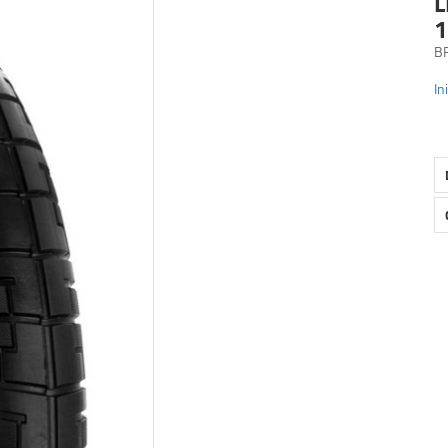
L
1
B
In