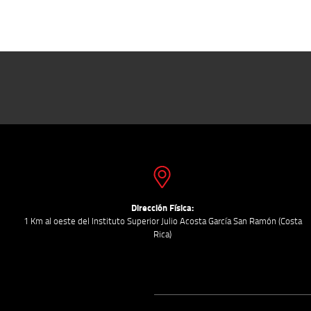
Dirección Física:
1 Km al oeste del Instituto Superior Julio Acosta García San Ramón (Costa
Rica)