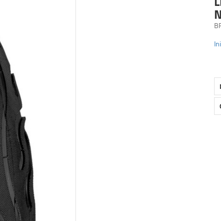
L
N
B
In