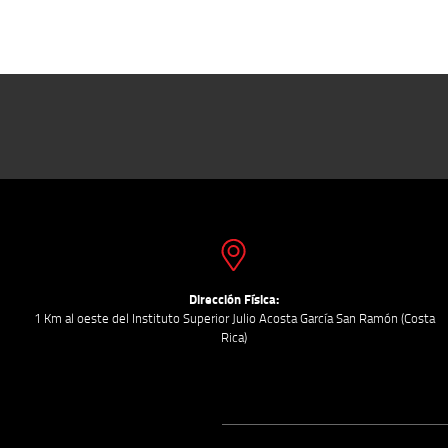
Dirección Física:
1 Km al oeste del Instituto Superior Julio Acosta García San Ramón (Costa
Rica)