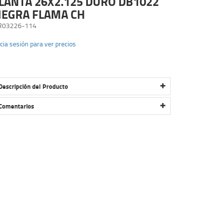
LANTA 26X2.125 DURO DB1022
EGRA FLAMA CH
R03226-114
icia sesión para ver precios
Descripción del Producto
LLANTA 26X2.125 DURO DB1022 NEGRA FLAMA CH
Comentarios