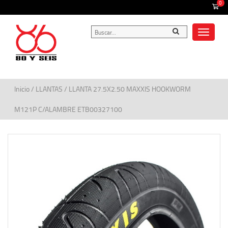
0
Toggle
navigat
Inicio
/
LLANTAS
/ LLANTA 27.5X2.50 MAXXIS HOOKWORM
M121P C/ALAMBRE ETB00327100