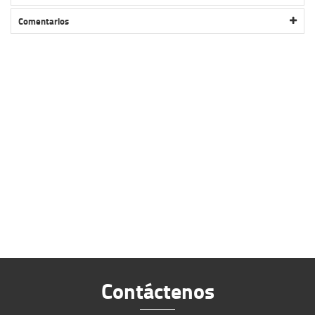
PIÑON CASSETTE 8VEL 11/42 SUNSHINE CS-HR8-42 EN CAJA
Comentarios
Contáctenos