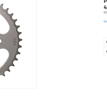
P
4
M
In