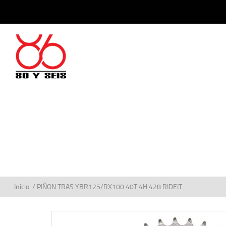
Inicio
/ PIÑON TRAS YBR125/RX100 40T 4H 428 RIDEIT