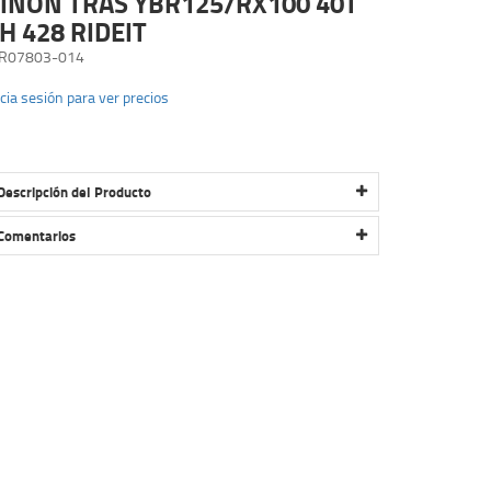
IÑON TRAS YBR125/RX100 40T
H 428 RIDEIT
R07803-014
icia sesión para ver precios
Descripción del Producto
PIÑON TRAS YBR125/RX100 40T 4H 428 RIDEIT
Comentarios