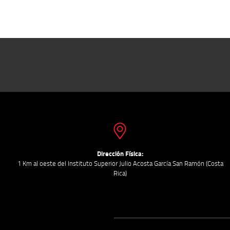
Dirección Física:
1 Km al oeste del Instituto Superior Julio Acosta García San Ramón (Costa
Rica)