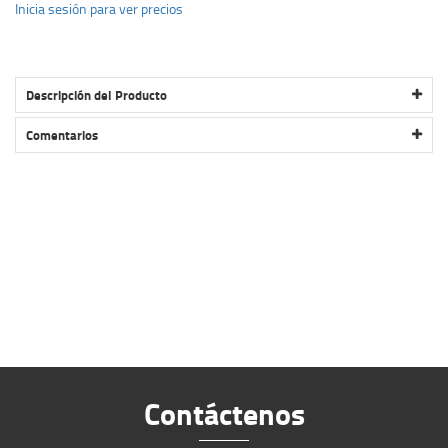
Inicia sesión para ver precios
Descripción del Producto
RACK BUFFALO 4H 4 BICIS P/CUADRO BC-13823-4AF BUZZ RACK
Comentarios
Contáctenos