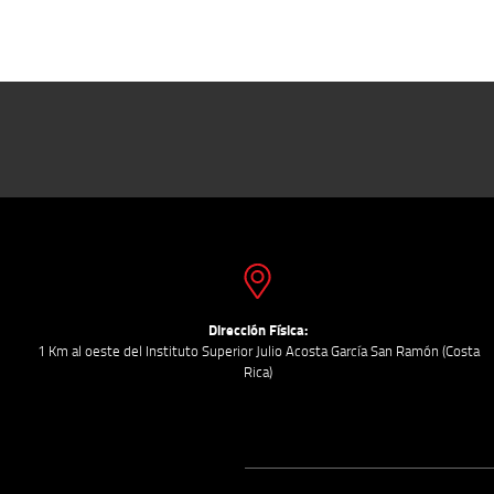
Dirección Física:
1 Km al oeste del Instituto Superior Julio Acosta García San Ramón (Costa
Rica)