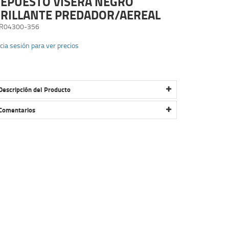
EPUESTO VISERA NEGRO
RILLANTE PREDADOR/AEREAL
R04300-356
icia sesión para ver precios
Descripción del Producto
REPUESTO VISERA NEGRO BRILLANTE
PREDADOR/AEREAL
Comentarios