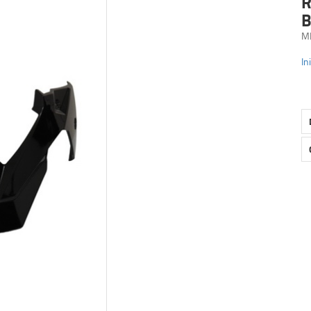
R
B
M
In