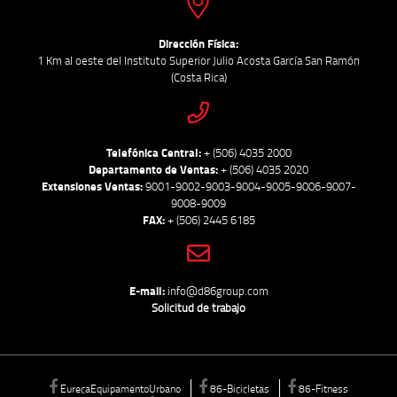
Dirección Física:
1 Km al oeste del Instituto Superior Julio Acosta García San Ramón
(Costa Rica)
Telefónica Central:
+ (506) 4035 2000
Departamento de Ventas:
+ (506) 4035 2020
Extensiones Ventas:
9001-9002-9003-9004-9005-9006-9007-
9008-9009
FAX:
+ (506) 2445 6185
E-mail:
info@d86group.com
Solicitud de trabajo
EurecaEquipamentoUrbano
86-Bicicletas
86-Fitness