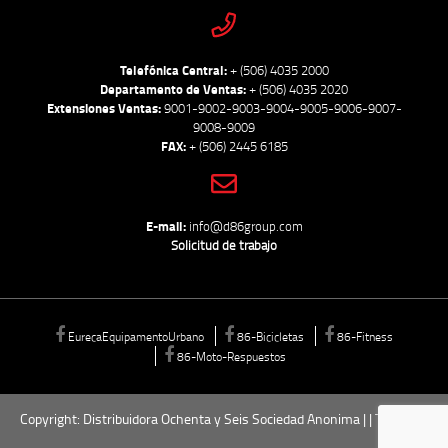
Telefónica Central:
+ (506) 4035 2000
Departamento de Ventas:
+ (506) 4035 2020
Extensiones Ventas:
9001-9002-9003-9004-9005-9006-9007-
9008-9009
FAX:
+ (506) 2445 6185
E-mail:
info@d86group.com
Solicitud de trabajo
EurecaEquipamentoUrbano
86-Bicicletas
86-Fitness
86-Moto-Respuestos
Copyright: Distribuidora Ochenta y Seis Sociedad Anonima | | Todos los