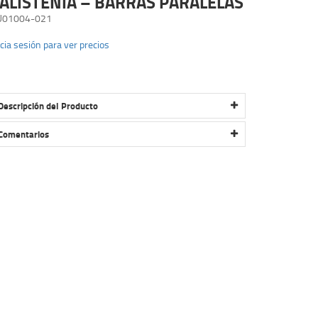
ALISTENIA – BARRAS PARALELAS
U01004-021
icia sesión para ver precios
Descripción del Producto
CALISTENIA – BARRAS PARALELAS
Comentarios