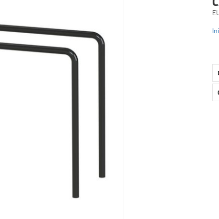
C
E
In