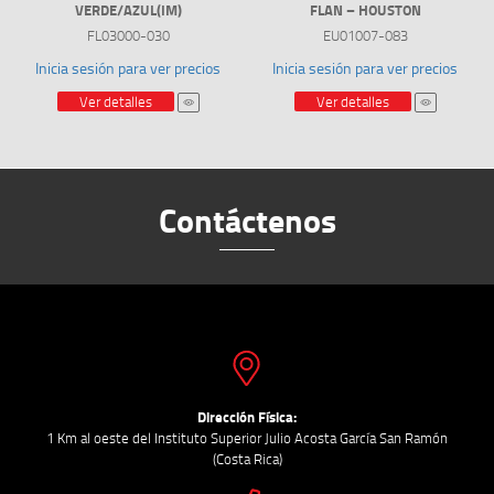
VERDE/AZUL(IM)
FLAN – HOUSTON
FL03000-030
EU01007-083
Inicia sesión para ver precios
Inicia sesión para ver precios
Ver detalles
Ver detalles
Contáctenos
Dirección Física:
1 Km al oeste del Instituto Superior Julio Acosta García San Ramón
(Costa Rica)