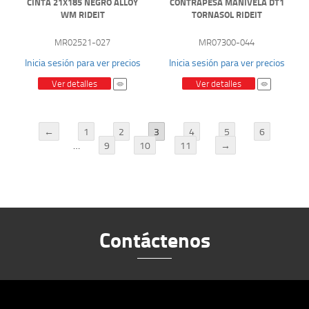
CINTA 21X185 NEGRO ALLOY
CONTRAPESA MANIVELA DT1
WM RIDEIT
TORNASOL RIDEIT
MR02521-027
MR07300-044
Inicia sesión para ver precios
Inicia sesión para ver precios
Ver detalles
Ver detalles
←
1
2
3
4
5
6
…
9
10
11
→
Contáctenos